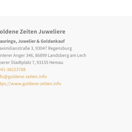
oldene Zeiten Juweliere
rauringe, Juwelier & Goldankauf
aximilianstraße 3, 93047 Regensburg
interer Anger 346, 86899 Landsberg am Lech
berer Stadtplatz 7, 93155 Hemau
941-38223788
nfo@goldene-zeiten.info
ttps://www.goldene-zeiten.info