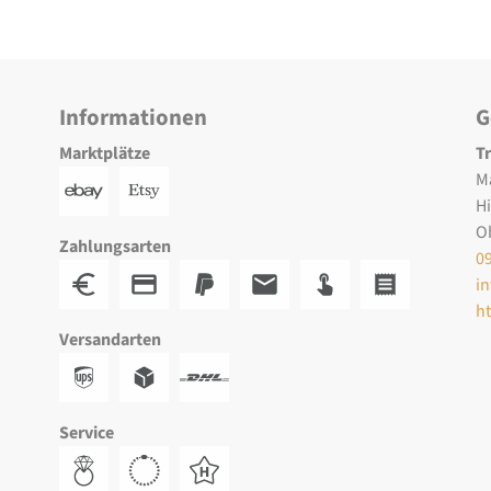
Informationen
G
Marktplätze
T
M
H
O
Zahlungsarten
0
i
h
Versandarten
Service