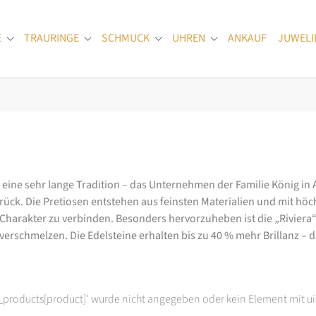
E
TRAURINGE
SCHMUCK
UHREN
ANKAUF
JUWELI
Submenu for "Verlobungsringe"
Submenu for "Trauringe"
Submenu for "Schmuck"
Submenu for "Uhren
at eine sehr lange Tradition – das Unternehmen der Familie König in
k. Die Pretiosen entstehen aus feinsten Materialien und mit höc
arakter zu verbinden. Besonders hervorzuheben ist die „Riviera“-K
rschmelzen. Die Edelsteine erhalten bis zu 40 % mehr Brillanz – das
t_products[product]' wurde nicht angegeben oder kein Element mit ui