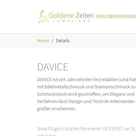
Skip to main navigation
Zum Hauptinhalt springen
Skip to page footer
VERLOBUNGSRING
Sie sind hier:
Home
Details
DAVICE
DAVICE ist seit Jahrzehnten fest etabliert und h
mit Edelmetallschmuck und Diamantschmuck zurüc
Schmuckstück wird geschaffen, um Eleganz und Ch
Verfahren lässt Design und Technik miteinander ve
größer erscheinen.
Shop Plugin: Falscher Parameter. GET/POST var 't
gefunden.