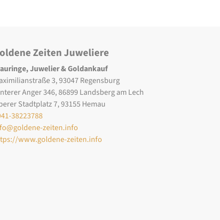
oldene Zeiten Juweliere
rauringe, Juwelier & Goldankauf
aximilianstraße 3, 93047 Regensburg
interer Anger 346, 86899 Landsberg am Lech
berer Stadtplatz 7, 93155 Hemau
941-38223788
nfo@goldene-zeiten.info
ttps://www.goldene-zeiten.info