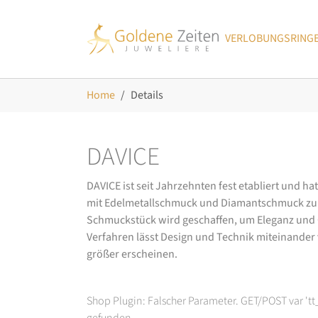
Skip to main navigation
Zum Hauptinhalt springen
Skip to page footer
VERLOBUNGSRING
Sie sind hier:
Home
Details
DAVICE
DAVICE ist seit Jahrzehnten fest etabliert und h
mit Edelmetallschmuck und Diamantschmuck zurüc
Schmuckstück wird geschaffen, um Eleganz und Ch
Verfahren lässt Design und Technik miteinander ve
größer erscheinen.
Shop Plugin: Falscher Parameter. GET/POST var 't
gefunden.