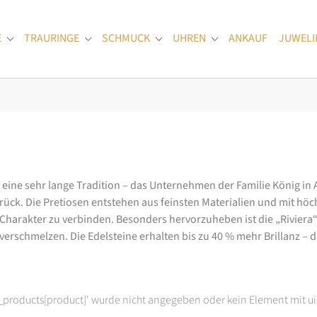
E
TRAURINGE
SCHMUCK
UHREN
ANKAUF
JUWELI
Submenu for "Verlobungsringe"
Submenu for "Trauringe"
Submenu for "Schmuck"
Submenu for "Uhren
at eine sehr lange Tradition – das Unternehmen der Familie König in
k. Die Pretiosen entstehen aus feinsten Materialien und mit höc
arakter zu verbinden. Besonders hervorzuheben ist die „Riviera“-K
rschmelzen. Die Edelsteine erhalten bis zu 40 % mehr Brillanz – das
t_products[product]' wurde nicht angegeben oder kein Element mit ui