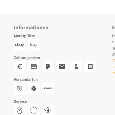
Informationen
G
Marktplätze
T
M
H
O
Zahlungsarten
0
i
h
Versandarten
Service