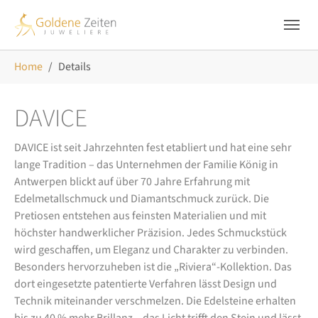
Skip to main navigation
Zum Hauptinhalt springen
Skip to page footer
Sie sind hier:
Home
Details
DAVICE
DAVICE ist seit Jahrzehnten fest etabliert und hat eine sehr
lange Tradition – das Unternehmen der Familie König in
Antwerpen blickt auf über 70 Jahre Erfahrung mit
Edelmetallschmuck und Diamantschmuck zurück. Die
Pretiosen entstehen aus feinsten Materialien und mit
höchster handwerklicher Präzision. Jedes Schmuckstück
wird geschaffen, um Eleganz und Charakter zu verbinden.
Besonders hervorzuheben ist die „Riviera“-Kollektion. Das
dort eingesetzte patentierte Verfahren lässt Design und
Technik miteinander verschmelzen. Die Edelsteine erhalten
bis zu 40 % mehr Brillanz – das Licht trifft den Stein und lässt