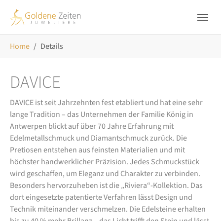
Skip to main navigation
Zum Hauptinhalt springen
Skip to page footer
Sie sind hier:
Home
Details
DAVICE
DAVICE ist seit Jahrzehnten fest etabliert und hat eine sehr
lange Tradition – das Unternehmen der Familie König in
Antwerpen blickt auf über 70 Jahre Erfahrung mit
Edelmetallschmuck und Diamantschmuck zurück. Die
Pretiosen entstehen aus feinsten Materialien und mit
höchster handwerklicher Präzision. Jedes Schmuckstück
wird geschaffen, um Eleganz und Charakter zu verbinden.
Besonders hervorzuheben ist die „Riviera“-Kollektion. Das
dort eingesetzte patentierte Verfahren lässt Design und
Technik miteinander verschmelzen. Die Edelsteine erhalten
bis zu 40 % mehr Brillanz – das Licht trifft den Stein und lässt