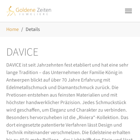
Skip to main navigation
Zum Hauptinhalt springen
Skip to page footer
Sie sind hier:
Home
Details
DAVICE
DAVICE ist seit Jahrzehnten fest etabliert und hat eine sehr
lange Tradition – das Unternehmen der Familie König in
Antwerpen blickt auf über 70 Jahre Erfahrung mit
Edelmetallschmuck und Diamantschmuck zurück. Die
Pretiosen entstehen aus feinsten Materialien und mit
höchster handwerklicher Präzision. Jedes Schmuckstück
wird geschaffen, um Eleganz und Charakter zu verbinden.
Besonders hervorzuheben ist die „Riviera“-Kollektion. Das
dort eingesetzte patentierte Verfahren lässt Design und
Technik miteinander verschmelzen. Die Edelsteine erhalten
bis zu 40 % mehr Brillanz – das Licht trifft den Stein und lässt