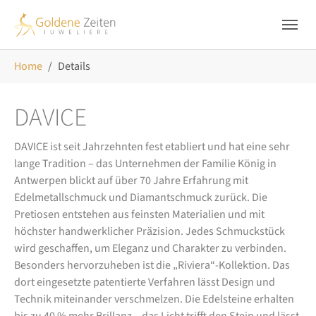
Skip to main navigation
Zum Hauptinhalt springen
Skip to page footer
Sie sind hier:
Home
Details
DAVICE
DAVICE ist seit Jahrzehnten fest etabliert und hat eine sehr
lange Tradition – das Unternehmen der Familie König in
Antwerpen blickt auf über 70 Jahre Erfahrung mit
Edelmetallschmuck und Diamantschmuck zurück. Die
Pretiosen entstehen aus feinsten Materialien und mit
höchster handwerklicher Präzision. Jedes Schmuckstück
wird geschaffen, um Eleganz und Charakter zu verbinden.
Besonders hervorzuheben ist die „Riviera“-Kollektion. Das
dort eingesetzte patentierte Verfahren lässt Design und
Technik miteinander verschmelzen. Die Edelsteine erhalten
bis zu 40 % mehr Brillanz – das Licht trifft den Stein und lässt