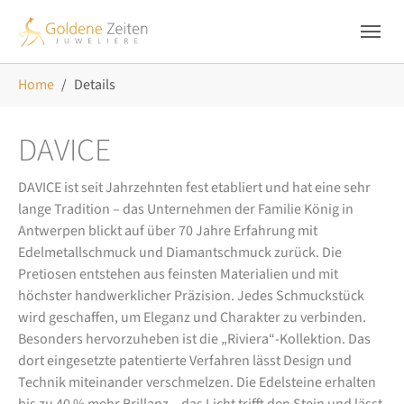
Skip to main navigation
Zum Hauptinhalt springen
Skip to page footer
Sie sind hier:
Home
Details
DAVICE
DAVICE ist seit Jahrzehnten fest etabliert und hat eine sehr
lange Tradition – das Unternehmen der Familie König in
Antwerpen blickt auf über 70 Jahre Erfahrung mit
Edelmetallschmuck und Diamantschmuck zurück. Die
Pretiosen entstehen aus feinsten Materialien und mit
höchster handwerklicher Präzision. Jedes Schmuckstück
wird geschaffen, um Eleganz und Charakter zu verbinden.
Besonders hervorzuheben ist die „Riviera“-Kollektion. Das
dort eingesetzte patentierte Verfahren lässt Design und
Technik miteinander verschmelzen. Die Edelsteine erhalten
bis zu 40 % mehr Brillanz – das Licht trifft den Stein und lässt