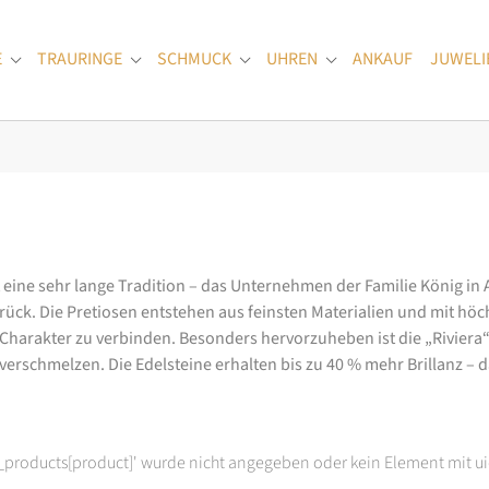
E
TRAURINGE
SCHMUCK
UHREN
ANKAUF
JUWELI
Submenu for "Verlobungsringe"
Submenu for "Trauringe"
Submenu for "Schmuck"
Submenu for "Uhren
at eine sehr lange Tradition – das Unternehmen der Familie König in
k. Die Pretiosen entstehen aus feinsten Materialien und mit höc
arakter zu verbinden. Besonders hervorzuheben ist die „Riviera“-K
rschmelzen. Die Edelsteine erhalten bis zu 40 % mehr Brillanz – das
t_products[product]' wurde nicht angegeben oder kein Element mit ui