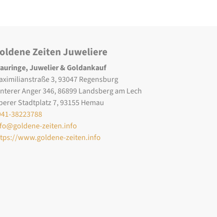
oldene Zeiten Juweliere
rauringe, Juwelier & Goldankauf
aximilianstraße 3, 93047 Regensburg
interer Anger 346, 86899 Landsberg am Lech
berer Stadtplatz 7, 93155 Hemau
941-38223788
nfo@goldene-zeiten.info
ttps://www.goldene-zeiten.info