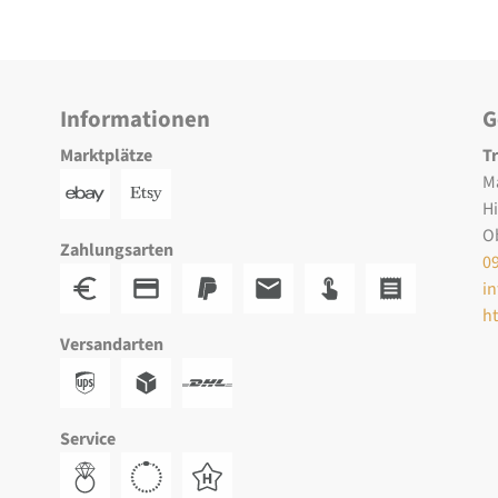
Informationen
G
Marktplätze
T
M
H
O
Zahlungsarten
0
i
h
Versandarten
Service