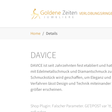
Skip to main navigation
Zum Hauptinhalt springen
Skip to page footer
VERLOBUNGSRING
Sie sind hier:
Home
Details
DAVICE
DAVICE ist seit Jahrzehnten fest etabliert und h
mit Edelmetallschmuck und Diamantschmuck zurüc
Schmuckstück wird geschaffen, um Eleganz und Ch
Verfahren lässt Design und Technik miteinander ve
größer erscheinen.
Shop Plugin: Falscher Parameter. GET/POST var 't
gefunden.