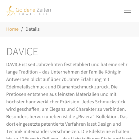
Skip to main navigation
Zum Hauptinhalt springen
Skip to page footer
Sie sind hier:
Home
Details
DAVICE
DAVICE ist seit Jahrzehnten fest etabliert und hat eine sehr
lange Tradition – das Unternehmen der Familie König in
Antwerpen blickt auf über 70 Jahre Erfahrung mit
Edelmetallschmuck und Diamantschmuck zurück. Die
Pretiosen entstehen aus feinsten Materialien und mit
höchster handwerklicher Präzision. Jedes Schmuckstück
wird geschaffen, um Eleganz und Charakter zu verbinden.
Besonders hervorzuheben ist die „Riviera“-Kollektion. Das
dort eingesetzte patentierte Verfahren lässt Design und
Technik miteinander verschmelzen. Die Edelsteine erhalten
bis zu 40 % mehr Brillanz – das Licht trifft den Stein und lässt