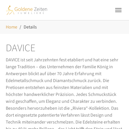
Skip to main navigation
Zum Hauptinhalt springen
Skip to page footer
Sie sind hier:
Home
Details
DAVICE
DAVICE ist seit Jahrzehnten fest etabliert und hat eine sehr
lange Tradition – das Unternehmen der Familie König in
Antwerpen blickt auf über 70 Jahre Erfahrung mit
Edelmetallschmuck und Diamantschmuck zurück. Die
Pretiosen entstehen aus feinsten Materialien und mit
höchster handwerklicher Präzision. Jedes Schmuckstück
wird geschaffen, um Eleganz und Charakter zu verbinden.
Besonders hervorzuheben ist die „Riviera“-Kollektion. Das
dort eingesetzte patentierte Verfahren lässt Design und
Technik miteinander verschmelzen. Die Edelsteine erhalten
bis zu 40 % mehr Brillanz – das Licht trifft den Stein und lässt