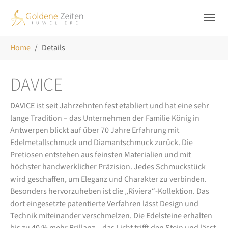
Skip to main navigation
Zum Hauptinhalt springen
Skip to page footer
Sie sind hier:
Home
Details
DAVICE
DAVICE ist seit Jahrzehnten fest etabliert und hat eine sehr
lange Tradition – das Unternehmen der Familie König in
Antwerpen blickt auf über 70 Jahre Erfahrung mit
Edelmetallschmuck und Diamantschmuck zurück. Die
Pretiosen entstehen aus feinsten Materialien und mit
höchster handwerklicher Präzision. Jedes Schmuckstück
wird geschaffen, um Eleganz und Charakter zu verbinden.
Besonders hervorzuheben ist die „Riviera“-Kollektion. Das
dort eingesetzte patentierte Verfahren lässt Design und
Technik miteinander verschmelzen. Die Edelsteine erhalten
bis zu 40 % mehr Brillanz – das Licht trifft den Stein und lässt