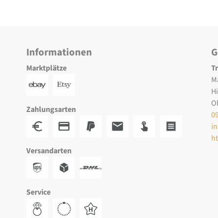
Informationen
G
Marktplätze
T
M
H
O
Zahlungsarten
0
i
h
Versandarten
Service