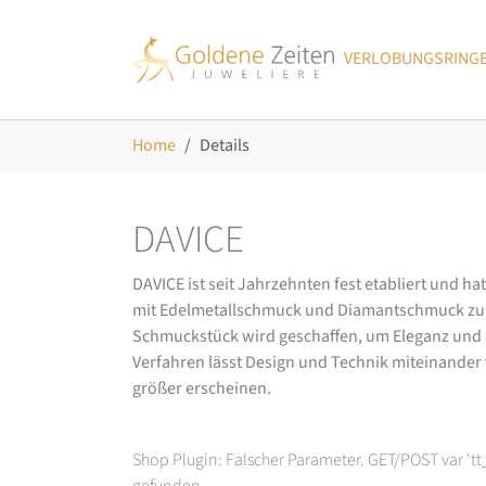
Skip to main navigation
Zum Hauptinhalt springen
Skip to page footer
VERLOBUNGSRING
Sie sind hier:
Home
Details
DAVICE
DAVICE ist seit Jahrzehnten fest etabliert und h
mit Edelmetallschmuck und Diamantschmuck zurüc
Schmuckstück wird geschaffen, um Eleganz und Ch
Verfahren lässt Design und Technik miteinander ve
größer erscheinen.
Shop Plugin: Falscher Parameter. GET/POST var 't
gefunden.