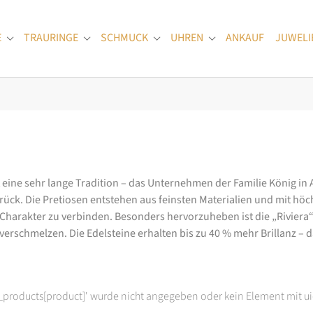
E
TRAURINGE
SCHMUCK
UHREN
ANKAUF
JUWELI
Submenu for "Verlobungsringe"
Submenu for "Trauringe"
Submenu for "Schmuck"
Submenu for "Uhren
at eine sehr lange Tradition – das Unternehmen der Familie König in
k. Die Pretiosen entstehen aus feinsten Materialien und mit höc
arakter zu verbinden. Besonders hervorzuheben ist die „Riviera“-K
rschmelzen. Die Edelsteine erhalten bis zu 40 % mehr Brillanz – das
t_products[product]' wurde nicht angegeben oder kein Element mit ui