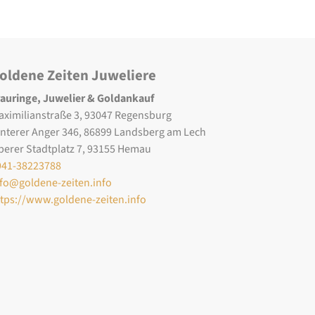
oldene Zeiten Juweliere
rauringe, Juwelier & Goldankauf
aximilianstraße 3, 93047 Regensburg
interer Anger 346, 86899 Landsberg am Lech
berer Stadtplatz 7, 93155 Hemau
941-38223788
nfo@goldene-zeiten.info
ttps://www.goldene-zeiten.info