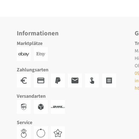
Informationen
G
Marktplätze
T
M
H
O
Zahlungsarten
0
i
h
Versandarten
Service