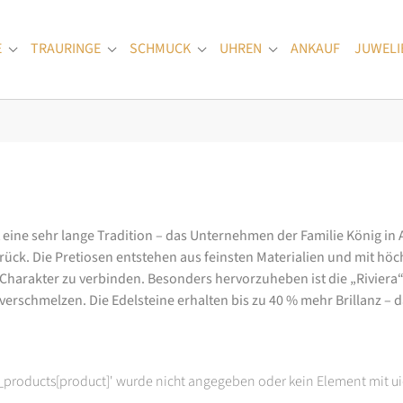
E
TRAURINGE
SCHMUCK
UHREN
ANKAUF
JUWELI
Submenu for "Verlobungsringe"
Submenu for "Trauringe"
Submenu for "Schmuck"
Submenu for "Uhren
at eine sehr lange Tradition – das Unternehmen der Familie König in
k. Die Pretiosen entstehen aus feinsten Materialien und mit höc
arakter zu verbinden. Besonders hervorzuheben ist die „Riviera“-K
rschmelzen. Die Edelsteine erhalten bis zu 40 % mehr Brillanz – das
t_products[product]' wurde nicht angegeben oder kein Element mit ui