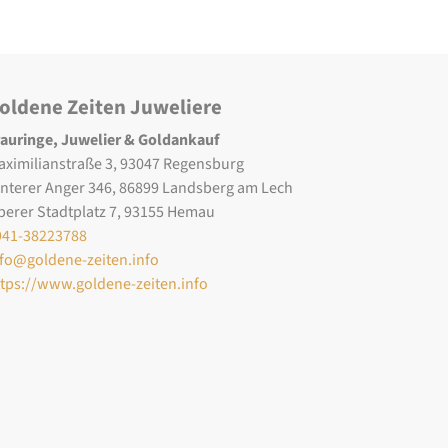
oldene Zeiten Juweliere
rauringe, Juwelier & Goldankauf
aximilianstraße 3, 93047 Regensburg
interer Anger 346, 86899 Landsberg am Lech
berer Stadtplatz 7, 93155 Hemau
941-38223788
nfo@goldene-zeiten.info
ttps://www.goldene-zeiten.info