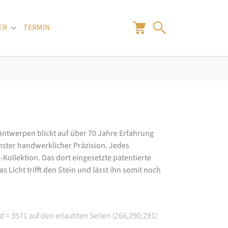
ER
TERMIN
"
Submenu for "Juwelier"
 Antwerpen blickt auf über 70 Jahre Erfahrung
hster handwerklicher Präzision. Jedes
ollektion. Das dort eingesetzte patentierte
 Licht trifft den Stein und lässt ihn somit noch
d = 3571 auf den erlaubten Seiten (266,290,291)