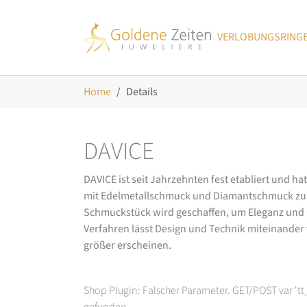
Skip to main navigation
Zum Hauptinhalt springen
Skip to page footer
VERLOBUNGSRING
Sie sind hier:
Home
Details
DAVICE
DAVICE ist seit Jahrzehnten fest etabliert und h
mit Edelmetallschmuck und Diamantschmuck zurüc
Schmuckstück wird geschaffen, um Eleganz und Ch
Verfahren lässt Design und Technik miteinander ve
größer erscheinen.
Shop Plugin: Falscher Parameter. GET/POST var 't
gefunden.