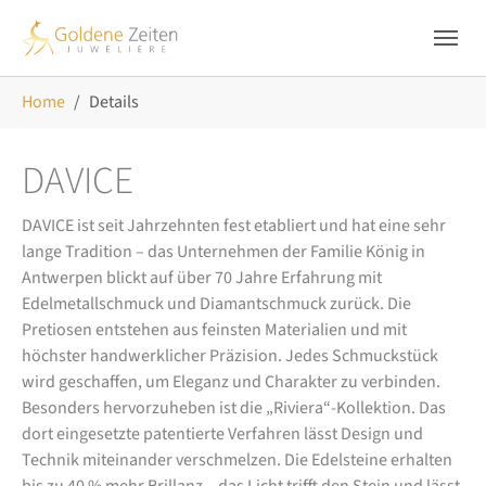
Skip to main navigation
Zum Hauptinhalt springen
Skip to page footer
Sie sind hier:
Home
Details
DAVICE
DAVICE ist seit Jahrzehnten fest etabliert und hat eine sehr
lange Tradition – das Unternehmen der Familie König in
Antwerpen blickt auf über 70 Jahre Erfahrung mit
Edelmetallschmuck und Diamantschmuck zurück. Die
Pretiosen entstehen aus feinsten Materialien und mit
höchster handwerklicher Präzision. Jedes Schmuckstück
wird geschaffen, um Eleganz und Charakter zu verbinden.
Besonders hervorzuheben ist die „Riviera“-Kollektion. Das
dort eingesetzte patentierte Verfahren lässt Design und
Technik miteinander verschmelzen. Die Edelsteine erhalten
bis zu 40 % mehr Brillanz – das Licht trifft den Stein und lässt