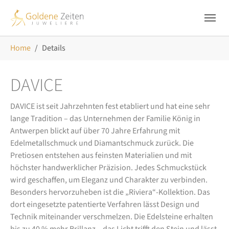
Skip to main navigation
Zum Hauptinhalt springen
Skip to page footer
Sie sind hier:
Home
Details
DAVICE
DAVICE ist seit Jahrzehnten fest etabliert und hat eine sehr
lange Tradition – das Unternehmen der Familie König in
Antwerpen blickt auf über 70 Jahre Erfahrung mit
Edelmetallschmuck und Diamantschmuck zurück. Die
Pretiosen entstehen aus feinsten Materialien und mit
höchster handwerklicher Präzision. Jedes Schmuckstück
wird geschaffen, um Eleganz und Charakter zu verbinden.
Besonders hervorzuheben ist die „Riviera“-Kollektion. Das
dort eingesetzte patentierte Verfahren lässt Design und
Technik miteinander verschmelzen. Die Edelsteine erhalten
bis zu 40 % mehr Brillanz – das Licht trifft den Stein und lässt