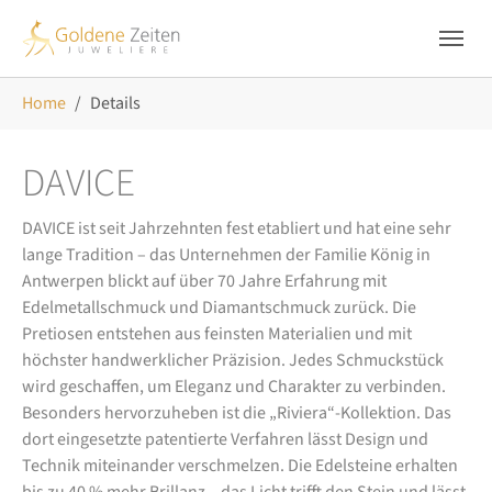
Skip to main navigation
Zum Hauptinhalt springen
Skip to page footer
Sie sind hier:
Home
Details
DAVICE
DAVICE ist seit Jahrzehnten fest etabliert und hat eine sehr
lange Tradition – das Unternehmen der Familie König in
Antwerpen blickt auf über 70 Jahre Erfahrung mit
Edelmetallschmuck und Diamantschmuck zurück. Die
Pretiosen entstehen aus feinsten Materialien und mit
höchster handwerklicher Präzision. Jedes Schmuckstück
wird geschaffen, um Eleganz und Charakter zu verbinden.
Besonders hervorzuheben ist die „Riviera“-Kollektion. Das
dort eingesetzte patentierte Verfahren lässt Design und
Technik miteinander verschmelzen. Die Edelsteine erhalten
bis zu 40 % mehr Brillanz – das Licht trifft den Stein und lässt