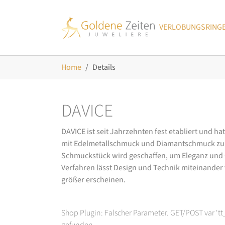
Skip to main navigation
Zum Hauptinhalt springen
Skip to page footer
VERLOBUNGSRING
Sie sind hier:
Home
Details
DAVICE
DAVICE ist seit Jahrzehnten fest etabliert und h
mit Edelmetallschmuck und Diamantschmuck zurüc
Schmuckstück wird geschaffen, um Eleganz und Ch
Verfahren lässt Design und Technik miteinander ve
größer erscheinen.
Shop Plugin: Falscher Parameter. GET/POST var 't
gefunden.