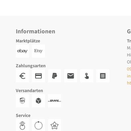
Informationen
G
Marktplätze
T
M
H
O
Zahlungsarten
0
i
h
Versandarten
Service