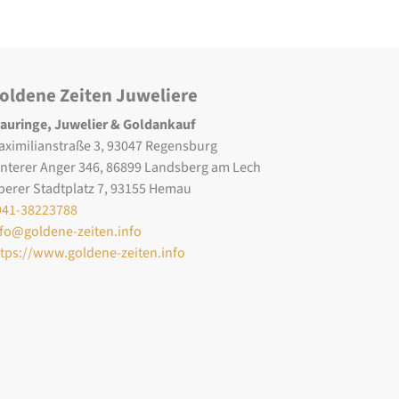
oldene Zeiten Juweliere
rauringe, Juwelier & Goldankauf
aximilianstraße 3, 93047 Regensburg
interer Anger 346, 86899 Landsberg am Lech
berer Stadtplatz 7, 93155 Hemau
941-38223788
nfo@goldene-zeiten.info
ttps://www.goldene-zeiten.info