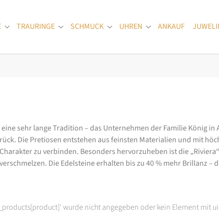
E
TRAURINGE
SCHMUCK
UHREN
ANKAUF
JUWELI
Submenu for "Verlobungsringe"
Submenu for "Trauringe"
Submenu for "Schmuck"
Submenu for "Uhren
at eine sehr lange Tradition – das Unternehmen der Familie König in
k. Die Pretiosen entstehen aus feinsten Materialien und mit höc
arakter zu verbinden. Besonders hervorzuheben ist die „Riviera“-K
rschmelzen. Die Edelsteine erhalten bis zu 40 % mehr Brillanz – das
t_products[product]' wurde nicht angegeben oder kein Element mit ui