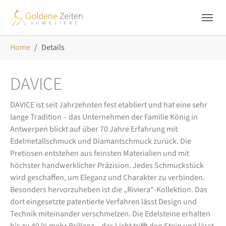
Skip to main navigation
Zum Hauptinhalt springen
Skip to page footer
Sie sind hier:
Home
Details
DAVICE
DAVICE ist seit Jahrzehnten fest etabliert und hat eine sehr
lange Tradition – das Unternehmen der Familie König in
Antwerpen blickt auf über 70 Jahre Erfahrung mit
Edelmetallschmuck und Diamantschmuck zurück. Die
Pretiosen entstehen aus feinsten Materialien und mit
höchster handwerklicher Präzision. Jedes Schmuckstück
wird geschaffen, um Eleganz und Charakter zu verbinden.
Besonders hervorzuheben ist die „Riviera“-Kollektion. Das
dort eingesetzte patentierte Verfahren lässt Design und
Technik miteinander verschmelzen. Die Edelsteine erhalten
bis zu 40 % mehr Brillanz – das Licht trifft den Stein und lässt