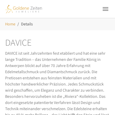
Skip to main navigation
Zum Hauptinhalt springen
Skip to page footer
Sie sind hier:
Home
Details
DAVICE
DAVICE ist seit Jahrzehnten fest etabliert und hat eine sehr
lange Tradition – das Unternehmen der Familie König in
Antwerpen blickt auf über 70 Jahre Erfahrung mit
Edelmetallschmuck und Diamantschmuck zurück. Die
Pretiosen entstehen aus feinsten Materialien und mit
höchster handwerklicher Präzision. Jedes Schmuckstück
wird geschaffen, um Eleganz und Charakter zu verbinden.
Besonders hervorzuheben ist die „Riviera“-Kollektion. Das
dort eingesetzte patentierte Verfahren lässt Design und
Technik miteinander verschmelzen. Die Edelsteine erhalten
bis zu 40 % mehr Brillanz – das Licht trifft den Stein und lässt