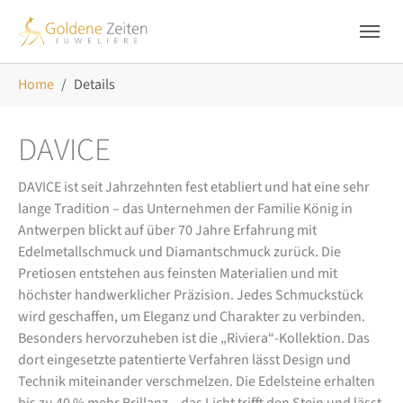
Skip to main navigation
Zum Hauptinhalt springen
Skip to page footer
Sie sind hier:
Home
Details
DAVICE
DAVICE ist seit Jahrzehnten fest etabliert und hat eine sehr
lange Tradition – das Unternehmen der Familie König in
Antwerpen blickt auf über 70 Jahre Erfahrung mit
Edelmetallschmuck und Diamantschmuck zurück. Die
Pretiosen entstehen aus feinsten Materialien und mit
höchster handwerklicher Präzision. Jedes Schmuckstück
wird geschaffen, um Eleganz und Charakter zu verbinden.
Besonders hervorzuheben ist die „Riviera“-Kollektion. Das
dort eingesetzte patentierte Verfahren lässt Design und
Technik miteinander verschmelzen. Die Edelsteine erhalten
bis zu 40 % mehr Brillanz – das Licht trifft den Stein und lässt