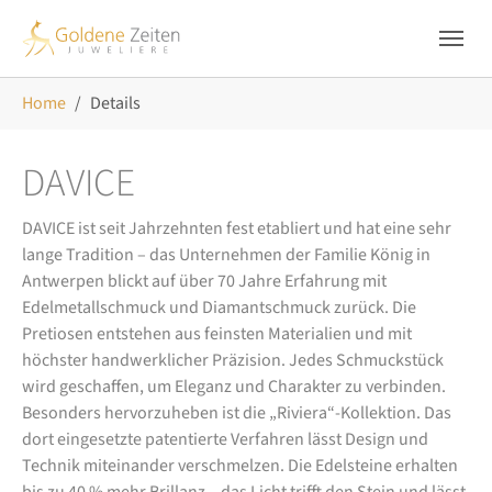
Skip to main navigation
Zum Hauptinhalt springen
Skip to page footer
Sie sind hier:
Home
Details
DAVICE
DAVICE ist seit Jahrzehnten fest etabliert und hat eine sehr
lange Tradition – das Unternehmen der Familie König in
Antwerpen blickt auf über 70 Jahre Erfahrung mit
Edelmetallschmuck und Diamantschmuck zurück. Die
Pretiosen entstehen aus feinsten Materialien und mit
höchster handwerklicher Präzision. Jedes Schmuckstück
wird geschaffen, um Eleganz und Charakter zu verbinden.
Besonders hervorzuheben ist die „Riviera“-Kollektion. Das
dort eingesetzte patentierte Verfahren lässt Design und
Technik miteinander verschmelzen. Die Edelsteine erhalten
bis zu 40 % mehr Brillanz – das Licht trifft den Stein und lässt