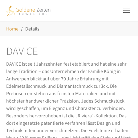
Skip to main navigation
Zum Hauptinhalt springen
Skip to page footer
Sie sind hier:
Home
Details
DAVICE
DAVICE ist seit Jahrzehnten fest etabliert und hat eine sehr
lange Tradition – das Unternehmen der Familie König in
Antwerpen blickt auf über 70 Jahre Erfahrung mit
Edelmetallschmuck und Diamantschmuck zurück. Die
Pretiosen entstehen aus feinsten Materialien und mit
höchster handwerklicher Präzision. Jedes Schmuckstück
wird geschaffen, um Eleganz und Charakter zu verbinden.
Besonders hervorzuheben ist die „Riviera“-Kollektion. Das
dort eingesetzte patentierte Verfahren lässt Design und
Technik miteinander verschmelzen. Die Edelsteine erhalten
bis zu 40 % mehr Brillanz – das Licht trifft den Stein und lässt