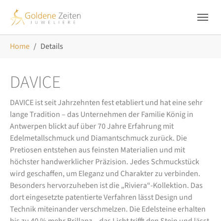
Skip to main navigation
Zum Hauptinhalt springen
Skip to page footer
Sie sind hier:
Home
Details
DAVICE
DAVICE ist seit Jahrzehnten fest etabliert und hat eine sehr
lange Tradition – das Unternehmen der Familie König in
Antwerpen blickt auf über 70 Jahre Erfahrung mit
Edelmetallschmuck und Diamantschmuck zurück. Die
Pretiosen entstehen aus feinsten Materialien und mit
höchster handwerklicher Präzision. Jedes Schmuckstück
wird geschaffen, um Eleganz und Charakter zu verbinden.
Besonders hervorzuheben ist die „Riviera“-Kollektion. Das
dort eingesetzte patentierte Verfahren lässt Design und
Technik miteinander verschmelzen. Die Edelsteine erhalten
bis zu 40 % mehr Brillanz – das Licht trifft den Stein und lässt