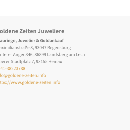
oldene Zeiten Juweliere
rauringe, Juwelier & Goldankauf
aximilianstraße 3, 93047 Regensburg
interer Anger 346, 86899 Landsberg am Lech
berer Stadtplatz 7, 93155 Hemau
941-38223788
nfo@goldene-zeiten.info
ttps://www.goldene-zeiten.info