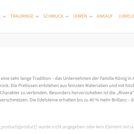
E
TRAURINGE
SCHMUCK
UHREN
ANKAUF
JUWELI
Submenu for "Verlobungsringe"
Submenu for "Trauringe"
Submenu for "Schmuck"
Submenu for "Uhren
at eine sehr lange Tradition – das Unternehmen der Familie König in
k. Die Pretiosen entstehen aus feinsten Materialien und mit höc
arakter zu verbinden. Besonders hervorzuheben ist die „Riviera“-K
rschmelzen. Die Edelsteine erhalten bis zu 40 % mehr Brillanz – das
t_products[product]' wurde nicht angegeben oder kein Element mit ui