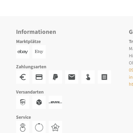
Informationen
G
Marktplätze
T
M
H
O
Zahlungsarten
0
i
h
Versandarten
Service