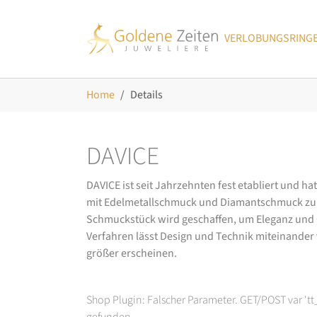
Skip to main navigation
Zum Hauptinhalt springen
Skip to page footer
VERLOBUNGSRING
Sie sind hier:
Home
Details
DAVICE
DAVICE ist seit Jahrzehnten fest etabliert und h
mit Edelmetallschmuck und Diamantschmuck zurüc
Schmuckstück wird geschaffen, um Eleganz und Ch
Verfahren lässt Design und Technik miteinander ve
größer erscheinen.
Shop Plugin: Falscher Parameter. GET/POST var 't
gefunden.