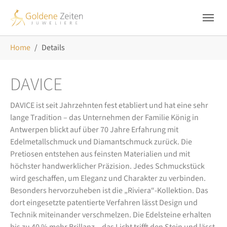
Skip to main navigation
Zum Hauptinhalt springen
Skip to page footer
Sie sind hier:
Home
Details
DAVICE
DAVICE ist seit Jahrzehnten fest etabliert und hat eine sehr
lange Tradition – das Unternehmen der Familie König in
Antwerpen blickt auf über 70 Jahre Erfahrung mit
Edelmetallschmuck und Diamantschmuck zurück. Die
Pretiosen entstehen aus feinsten Materialien und mit
höchster handwerklicher Präzision. Jedes Schmuckstück
wird geschaffen, um Eleganz und Charakter zu verbinden.
Besonders hervorzuheben ist die „Riviera“-Kollektion. Das
dort eingesetzte patentierte Verfahren lässt Design und
Technik miteinander verschmelzen. Die Edelsteine erhalten
bis zu 40 % mehr Brillanz – das Licht trifft den Stein und lässt