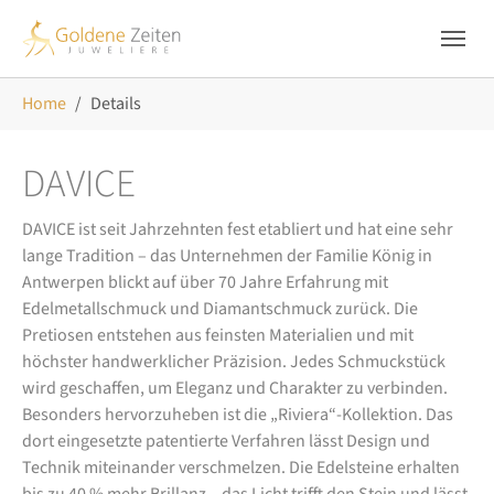
Skip to main navigation
Zum Hauptinhalt springen
Skip to page footer
Sie sind hier:
Home
Details
DAVICE
DAVICE ist seit Jahrzehnten fest etabliert und hat eine sehr
lange Tradition – das Unternehmen der Familie König in
Antwerpen blickt auf über 70 Jahre Erfahrung mit
Edelmetallschmuck und Diamantschmuck zurück. Die
Pretiosen entstehen aus feinsten Materialien und mit
höchster handwerklicher Präzision. Jedes Schmuckstück
wird geschaffen, um Eleganz und Charakter zu verbinden.
Besonders hervorzuheben ist die „Riviera“-Kollektion. Das
dort eingesetzte patentierte Verfahren lässt Design und
Technik miteinander verschmelzen. Die Edelsteine erhalten
bis zu 40 % mehr Brillanz – das Licht trifft den Stein und lässt