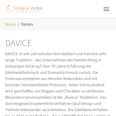
Skip to main navigation
Zum Hauptinhalt springen
Skip to page footer
Sie sind hier:
Home
Details
DAVICE
DAVICE ist seit Jahrzehnten fest etabliert und hat eine sehr
lange Tradition – das Unternehmen der Familie König in
Antwerpen blickt auf über 70 Jahre Erfahrung mit
Edelmetallschmuck und Diamantschmuck zurück. Die
Pretiosen entstehen aus feinsten Materialien und mit
höchster handwerklicher Präzision. Jedes Schmuckstück
wird geschaffen, um Eleganz und Charakter zu verbinden.
Besonders hervorzuheben ist die „Riviera“-Kollektion. Das
dort eingesetzte patentierte Verfahren lässt Design und
Technik miteinander verschmelzen. Die Edelsteine erhalten
bis zu 40 % mehr Brillanz – das Licht trifft den Stein und lässt