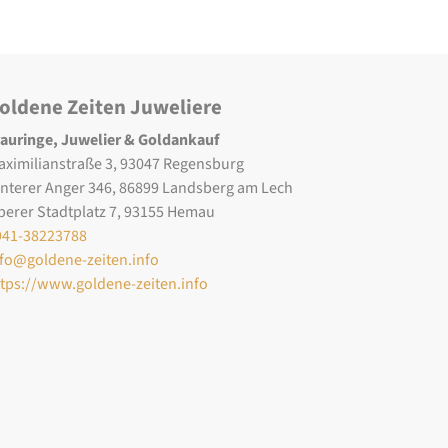
oldene Zeiten Juweliere
rauringe, Juwelier & Goldankauf
aximilianstraße 3, 93047 Regensburg
interer Anger 346, 86899 Landsberg am Lech
berer Stadtplatz 7, 93155 Hemau
941-38223788
nfo@goldene-zeiten.info
ttps://www.goldene-zeiten.info