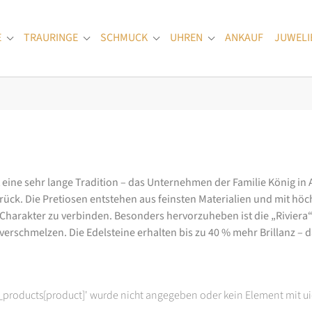
E
TRAURINGE
SCHMUCK
UHREN
ANKAUF
JUWELI
Submenu for "Verlobungsringe"
Submenu for "Trauringe"
Submenu for "Schmuck"
Submenu for "Uhren
at eine sehr lange Tradition – das Unternehmen der Familie König in
k. Die Pretiosen entstehen aus feinsten Materialien und mit höc
arakter zu verbinden. Besonders hervorzuheben ist die „Riviera“-K
rschmelzen. Die Edelsteine erhalten bis zu 40 % mehr Brillanz – das
t_products[product]' wurde nicht angegeben oder kein Element mit ui