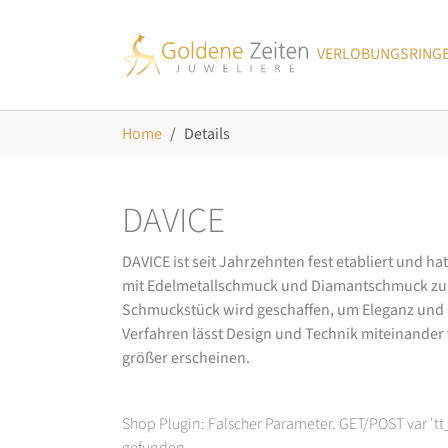
Skip to main navigation
Zum Hauptinhalt springen
Skip to page footer
VERLOBUNGSRING
Sie sind hier:
Home
Details
DAVICE
DAVICE ist seit Jahrzehnten fest etabliert und h
mit Edelmetallschmuck und Diamantschmuck zurüc
Schmuckstück wird geschaffen, um Eleganz und Ch
Verfahren lässt Design und Technik miteinander ve
größer erscheinen.
Shop Plugin: Falscher Parameter. GET/POST var 't
gefunden.