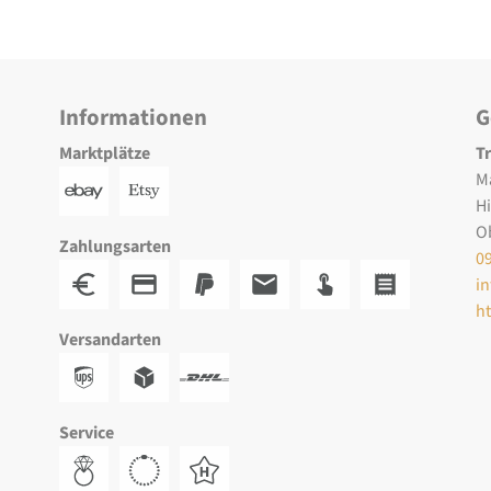
Informationen
G
Marktplätze
T
M
H
O
Zahlungsarten
0
i
h
Versandarten
Service