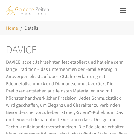
Skip to main navigation
Zum Hauptinhalt springen
Skip to page footer
Sie sind hier:
Home
Details
DAVICE
DAVICE ist seit Jahrzehnten fest etabliert und hat eine sehr
lange Tradition – das Unternehmen der Familie König in
Antwerpen blickt auf über 70 Jahre Erfahrung mit
Edelmetallschmuck und Diamantschmuck zurück. Die
Pretiosen entstehen aus feinsten Materialien und mit
höchster handwerklicher Präzision. Jedes Schmuckstück
wird geschaffen, um Eleganz und Charakter zu verbinden.
Besonders hervorzuheben ist die „Riviera“-Kollektion. Das
dort eingesetzte patentierte Verfahren lässt Design und
Technik miteinander verschmelzen. Die Edelsteine erhalten
bis zu 40 % mehr Brillanz – das Licht trifft den Stein und lässt