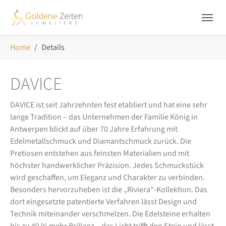
Skip to main navigation
Zum Hauptinhalt springen
Skip to page footer
Sie sind hier:
Home
Details
DAVICE
DAVICE ist seit Jahrzehnten fest etabliert und hat eine sehr
lange Tradition – das Unternehmen der Familie König in
Antwerpen blickt auf über 70 Jahre Erfahrung mit
Edelmetallschmuck und Diamantschmuck zurück. Die
Pretiosen entstehen aus feinsten Materialien und mit
höchster handwerklicher Präzision. Jedes Schmuckstück
wird geschaffen, um Eleganz und Charakter zu verbinden.
Besonders hervorzuheben ist die „Riviera“-Kollektion. Das
dort eingesetzte patentierte Verfahren lässt Design und
Technik miteinander verschmelzen. Die Edelsteine erhalten
bis zu 40 % mehr Brillanz – das Licht trifft den Stein und lässt