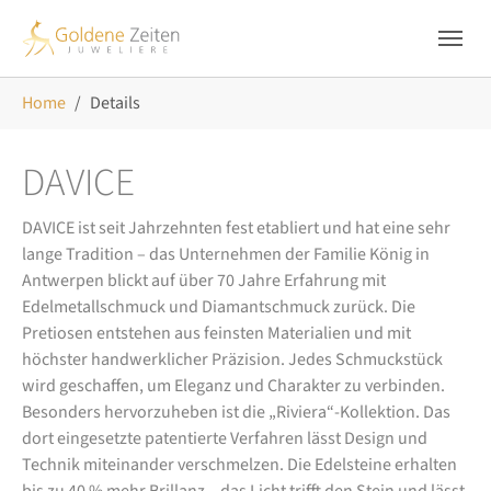
Skip to main navigation
Zum Hauptinhalt springen
Skip to page footer
Sie sind hier:
Home
Details
DAVICE
DAVICE ist seit Jahrzehnten fest etabliert und hat eine sehr
lange Tradition – das Unternehmen der Familie König in
Antwerpen blickt auf über 70 Jahre Erfahrung mit
Edelmetallschmuck und Diamantschmuck zurück. Die
Pretiosen entstehen aus feinsten Materialien und mit
höchster handwerklicher Präzision. Jedes Schmuckstück
wird geschaffen, um Eleganz und Charakter zu verbinden.
Besonders hervorzuheben ist die „Riviera“-Kollektion. Das
dort eingesetzte patentierte Verfahren lässt Design und
Technik miteinander verschmelzen. Die Edelsteine erhalten
bis zu 40 % mehr Brillanz – das Licht trifft den Stein und lässt