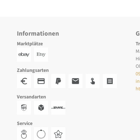
Informationen
G
Marktplätze
T
M
H
O
Zahlungsarten
0
i
h
Versandarten
Service