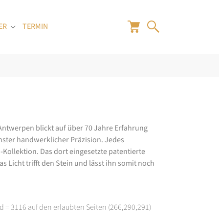
ER
TERMIN
"
Submenu for "Juwelier"
 Antwerpen blickt auf über 70 Jahre Erfahrung
hster handwerklicher Präzision. Jedes
ollektion. Das dort eingesetzte patentierte
 Licht trifft den Stein und lässt ihn somit noch
d = 3116 auf den erlaubten Seiten (266,290,291)