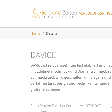
Skip to main navigation
Zum Hauptinhalt springen
Skip to page footer
VERLOBUNGSRING
Sie sind hier:
Home
Details
DAVICE
DAVICE ist seit Jahrzehnten fest etabliert und h
mit Edelmetallschmuck und Diamantschmuck zurüc
Schmuckstück wird geschaffen, um Eleganz und Ch
Verfahren lässt Design und Technik miteinander ve
größer erscheinen.
Shop Plugin: Falscher Parameter. GET/POST var 't
gefunden.