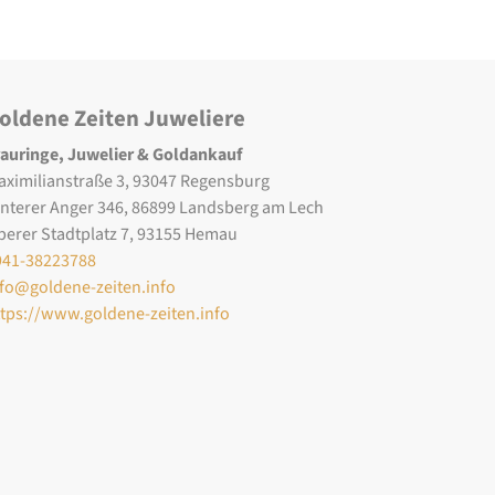
oldene Zeiten Juweliere
rauringe, Juwelier & Goldankauf
aximilianstraße 3, 93047 Regensburg
interer Anger 346, 86899 Landsberg am Lech
berer Stadtplatz 7, 93155 Hemau
941-38223788
nfo@goldene-zeiten.info
ttps://www.goldene-zeiten.info