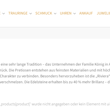
E
TRAURINGE
SCHMUCK
UHREN
ANKAUF
JUWELI
Submenu for "Verlobungsringe"
Submenu for "Trauringe"
Submenu for "Schmuck"
Submenu for "Uhren
at eine sehr lange Tradition – das Unternehmen der Familie König in
k. Die Pretiosen entstehen aus feinsten Materialien und mit höc
arakter zu verbinden. Besonders hervorzuheben ist die „Riviera“-K
rschmelzen. Die Edelsteine erhalten bis zu 40 % mehr Brillanz – das
t_products[product]' wurde nicht angegeben oder kein Element mit ui