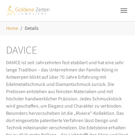
Skip to main navigation
Zum Hauptinhalt springen
Skip to page footer
Sie sind hier:
Home
Details
DAVICE
DAVICE ist seit Jahrzehnten fest etabliert und hat eine sehr
lange Tradition – das Unternehmen der Familie König in
Antwerpen blickt auf über 70 Jahre Erfahrung mit
Edelmetallschmuck und Diamantschmuck zurück. Die
Pretiosen entstehen aus feinsten Materialien und mit
höchster handwerklicher Präzision. Jedes Schmuckstück
wird geschaffen, um Eleganz und Charakter zu verbinden.
Besonders hervorzuheben ist die „Riviera“-Kollektion. Das
dort eingesetzte patentierte Verfahren lässt Design und
Technik miteinander verschmelzen. Die Edelsteine erhalten
bis zu 40 % mehr Brillanz – das Licht trifft den Stein und lässt