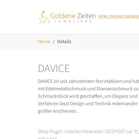
Skip to main navigation
Zum Hauptinhalt springen
Skip to page footer
VERLOBUNGSRING
Sie sind hier:
Home
Details
DAVICE
DAVICE ist seit Jahrzehnten fest etabliert und h
mit Edelmetallschmuck und Diamantschmuck zurüc
Schmuckstück wird geschaffen, um Eleganz und Ch
Verfahren lässt Design und Technik miteinander ve
größer erscheinen.
Shop Plugin: Falscher Parameter. GET/POST var 't
gefunden.