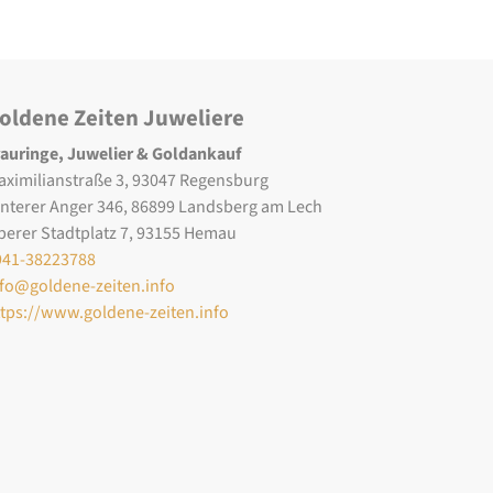
oldene Zeiten Juweliere
rauringe, Juwelier & Goldankauf
aximilianstraße 3, 93047 Regensburg
interer Anger 346, 86899 Landsberg am Lech
berer Stadtplatz 7, 93155 Hemau
941-38223788
nfo@goldene-zeiten.info
ttps://www.goldene-zeiten.info