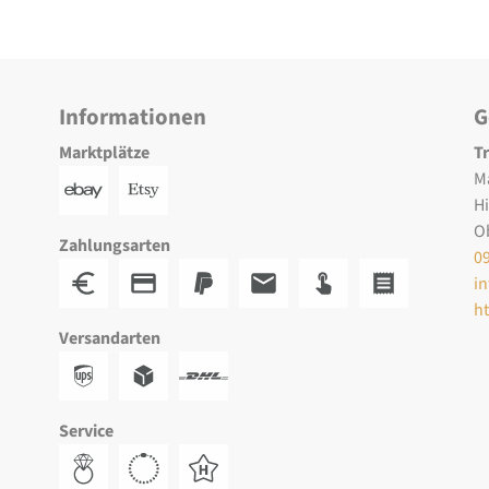
Informationen
G
Marktplätze
T
M
H
O
Zahlungsarten
0
i
h
Versandarten
Service