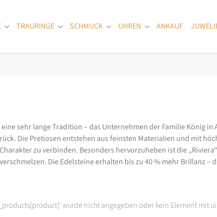
E
TRAURINGE
SCHMUCK
UHREN
ANKAUF
JUWELI
Submenu for "Verlobungsringe"
Submenu for "Trauringe"
Submenu for "Schmuck"
Submenu for "Uhren
at eine sehr lange Tradition – das Unternehmen der Familie König in
k. Die Pretiosen entstehen aus feinsten Materialien und mit höc
arakter zu verbinden. Besonders hervorzuheben ist die „Riviera“-K
rschmelzen. Die Edelsteine erhalten bis zu 40 % mehr Brillanz – das
t_products[product]' wurde nicht angegeben oder kein Element mit ui