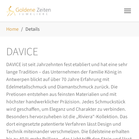
Skip to main navigation
Zum Hauptinhalt springen
Skip to page footer
Sie sind hier:
Home
Details
DAVICE
DAVICE ist seit Jahrzehnten fest etabliert und hat eine sehr
lange Tradition – das Unternehmen der Familie König in
Antwerpen blickt auf über 70 Jahre Erfahrung mit
Edelmetallschmuck und Diamantschmuck zurück. Die
Pretiosen entstehen aus feinsten Materialien und mit
höchster handwerklicher Präzision. Jedes Schmuckstück
wird geschaffen, um Eleganz und Charakter zu verbinden.
Besonders hervorzuheben ist die „Riviera“-Kollektion. Das
dort eingesetzte patentierte Verfahren lässt Design und
Technik miteinander verschmelzen. Die Edelsteine erhalten
bis zu 40 % mehr Brillanz – das Licht trifft den Stein und lässt