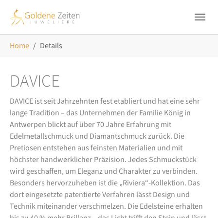
Skip to main navigation
Zum Hauptinhalt springen
Skip to page footer
Sie sind hier:
Home
Details
DAVICE
DAVICE ist seit Jahrzehnten fest etabliert und hat eine sehr
lange Tradition – das Unternehmen der Familie König in
Antwerpen blickt auf über 70 Jahre Erfahrung mit
Edelmetallschmuck und Diamantschmuck zurück. Die
Pretiosen entstehen aus feinsten Materialien und mit
höchster handwerklicher Präzision. Jedes Schmuckstück
wird geschaffen, um Eleganz und Charakter zu verbinden.
Besonders hervorzuheben ist die „Riviera“-Kollektion. Das
dort eingesetzte patentierte Verfahren lässt Design und
Technik miteinander verschmelzen. Die Edelsteine erhalten
bis zu 40 % mehr Brillanz – das Licht trifft den Stein und lässt