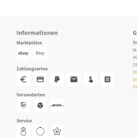
Informationen
G
Marktplätze
T
M
H
O
Zahlungsarten
0
i
h
Versandarten
Service