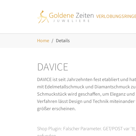
Skip to main navigation
Zum Hauptinhalt springen
Skip to page footer
VERLOBUNGSRING
Sie sind hier:
Home
Details
DAVICE
DAVICE ist seit Jahrzehnten fest etabliert und h
mit Edelmetallschmuck und Diamantschmuck zurüc
Schmuckstück wird geschaffen, um Eleganz und Ch
Verfahren lässt Design und Technik miteinander ve
größer erscheinen.
Shop Plugin: Falscher Parameter. GET/POST var 't
gefunden.