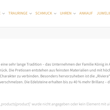
E
TRAURINGE
SCHMUCK
UHREN
ANKAUF
JUWELI
Submenu for "Verlobungsringe"
Submenu for "Trauringe"
Submenu for "Schmuck"
Submenu for "Uhren
at eine sehr lange Tradition – das Unternehmen der Familie König in
k. Die Pretiosen entstehen aus feinsten Materialien und mit höc
arakter zu verbinden. Besonders hervorzuheben ist die „Riviera“-K
rschmelzen. Die Edelsteine erhalten bis zu 40 % mehr Brillanz – das
t_products[product]' wurde nicht angegeben oder kein Element mit ui