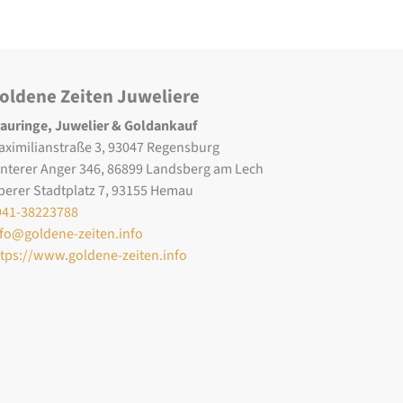
oldene Zeiten Juweliere
rauringe, Juwelier & Goldankauf
aximilianstraße 3, 93047 Regensburg
interer Anger 346, 86899 Landsberg am Lech
berer Stadtplatz 7, 93155 Hemau
941-38223788
nfo@goldene-zeiten.info
ttps://www.goldene-zeiten.info