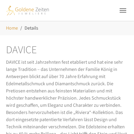
Skip to main navigation
Zum Hauptinhalt springen
Skip to page footer
Sie sind hier:
Home
Details
DAVICE
DAVICE ist seit Jahrzehnten fest etabliert und hat eine sehr
lange Tradition – das Unternehmen der Familie König in
Antwerpen blickt auf über 70 Jahre Erfahrung mit
Edelmetallschmuck und Diamantschmuck zurück. Die
Pretiosen entstehen aus feinsten Materialien und mit
höchster handwerklicher Präzision. Jedes Schmuckstück
wird geschaffen, um Eleganz und Charakter zu verbinden.
Besonders hervorzuheben ist die „Riviera“-Kollektion. Das
dort eingesetzte patentierte Verfahren lässt Design und
Technik miteinander verschmelzen. Die Edelsteine erhalten
bis zu 40 % mehr Brillanz – das Licht trifft den Stein und lässt