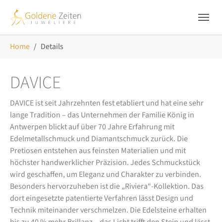
Skip to main navigation
Zum Hauptinhalt springen
Skip to page footer
Sie sind hier:
Home
Details
DAVICE
DAVICE ist seit Jahrzehnten fest etabliert und hat eine sehr
lange Tradition – das Unternehmen der Familie König in
Antwerpen blickt auf über 70 Jahre Erfahrung mit
Edelmetallschmuck und Diamantschmuck zurück. Die
Pretiosen entstehen aus feinsten Materialien und mit
höchster handwerklicher Präzision. Jedes Schmuckstück
wird geschaffen, um Eleganz und Charakter zu verbinden.
Besonders hervorzuheben ist die „Riviera“-Kollektion. Das
dort eingesetzte patentierte Verfahren lässt Design und
Technik miteinander verschmelzen. Die Edelsteine erhalten
bis zu 40 % mehr Brillanz – das Licht trifft den Stein und lässt