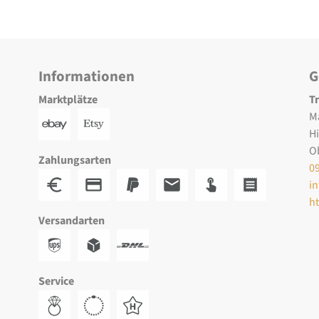
Informationen
G
Marktplätze
T
M
H
O
Zahlungsarten
0
i
h
Versandarten
Service