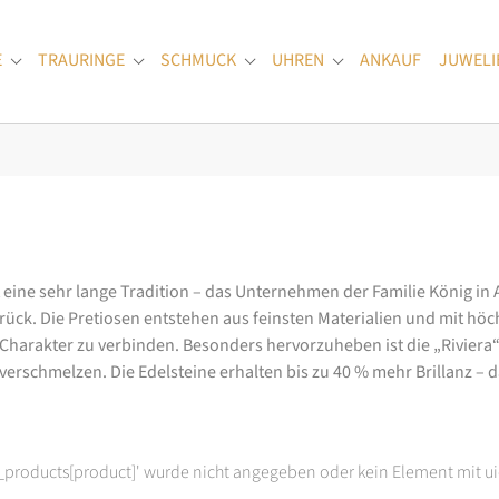
E
TRAURINGE
SCHMUCK
UHREN
ANKAUF
JUWELI
Submenu for "Verlobungsringe"
Submenu for "Trauringe"
Submenu for "Schmuck"
Submenu for "Uhren
at eine sehr lange Tradition – das Unternehmen der Familie König in
k. Die Pretiosen entstehen aus feinsten Materialien und mit höc
arakter zu verbinden. Besonders hervorzuheben ist die „Riviera“-K
rschmelzen. Die Edelsteine erhalten bis zu 40 % mehr Brillanz – das
t_products[product]' wurde nicht angegeben oder kein Element mit ui