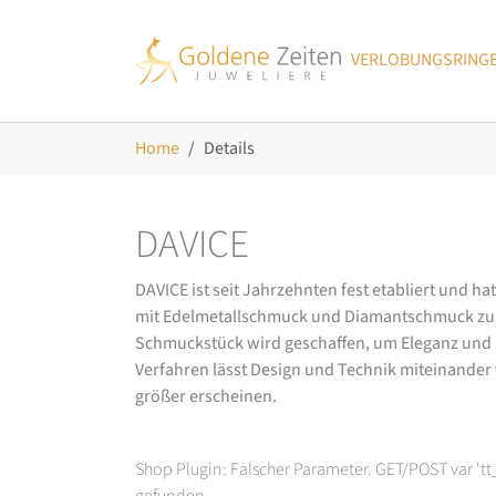
Skip to main navigation
Zum Hauptinhalt springen
Skip to page footer
VERLOBUNGSRING
Sie sind hier:
Home
Details
DAVICE
DAVICE ist seit Jahrzehnten fest etabliert und h
mit Edelmetallschmuck und Diamantschmuck zurüc
Schmuckstück wird geschaffen, um Eleganz und Ch
Verfahren lässt Design und Technik miteinander ve
größer erscheinen.
Shop Plugin: Falscher Parameter. GET/POST var 't
gefunden.