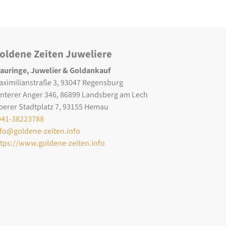
oldene Zeiten Juweliere
rauringe, Juwelier & Goldankauf
aximilianstraße 3, 93047 Regensburg
interer Anger 346, 86899 Landsberg am Lech
berer Stadtplatz 7, 93155 Hemau
941-38223788
nfo@goldene-zeiten.info
ttps://www.goldene-zeiten.info