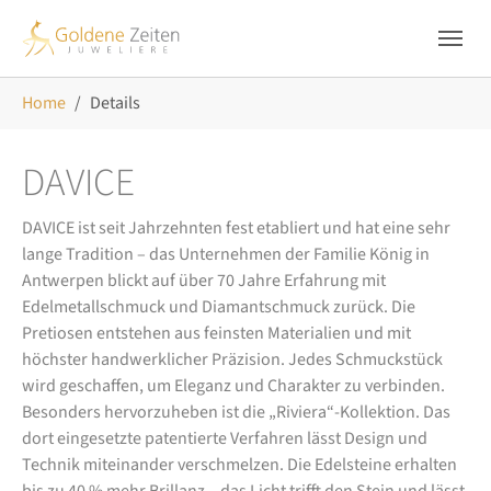
Skip to main navigation
Zum Hauptinhalt springen
Skip to page footer
Sie sind hier:
Home
Details
DAVICE
DAVICE ist seit Jahrzehnten fest etabliert und hat eine sehr
lange Tradition – das Unternehmen der Familie König in
Antwerpen blickt auf über 70 Jahre Erfahrung mit
Edelmetallschmuck und Diamantschmuck zurück. Die
Pretiosen entstehen aus feinsten Materialien und mit
höchster handwerklicher Präzision. Jedes Schmuckstück
wird geschaffen, um Eleganz und Charakter zu verbinden.
Besonders hervorzuheben ist die „Riviera“-Kollektion. Das
dort eingesetzte patentierte Verfahren lässt Design und
Technik miteinander verschmelzen. Die Edelsteine erhalten
bis zu 40 % mehr Brillanz – das Licht trifft den Stein und lässt