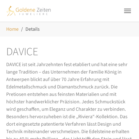
Skip to main navigation
Zum Hauptinhalt springen
Skip to page footer
Sie sind hier:
Home
Details
DAVICE
DAVICE ist seit Jahrzehnten fest etabliert und hat eine sehr
lange Tradition – das Unternehmen der Familie König in
Antwerpen blickt auf über 70 Jahre Erfahrung mit
Edelmetallschmuck und Diamantschmuck zurück. Die
Pretiosen entstehen aus feinsten Materialien und mit
höchster handwerklicher Präzision. Jedes Schmuckstück
wird geschaffen, um Eleganz und Charakter zu verbinden.
Besonders hervorzuheben ist die „Riviera“-Kollektion. Das
dort eingesetzte patentierte Verfahren lässt Design und
Technik miteinander verschmelzen. Die Edelsteine erhalten
bis zu 40 % mehr Brillanz – das Licht trifft den Stein und lässt