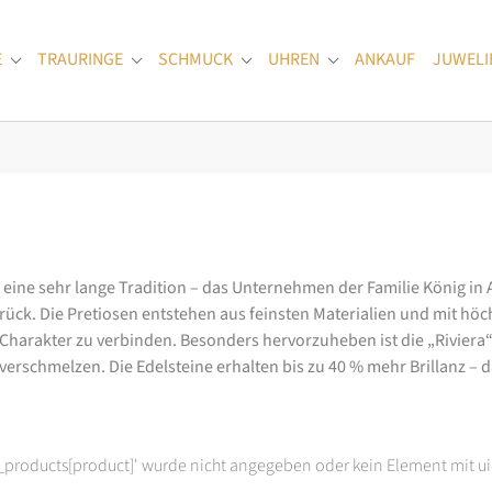
E
TRAURINGE
SCHMUCK
UHREN
ANKAUF
JUWELI
Submenu for "Verlobungsringe"
Submenu for "Trauringe"
Submenu for "Schmuck"
Submenu for "Uhren
at eine sehr lange Tradition – das Unternehmen der Familie König in
k. Die Pretiosen entstehen aus feinsten Materialien und mit höc
arakter zu verbinden. Besonders hervorzuheben ist die „Riviera“-K
rschmelzen. Die Edelsteine erhalten bis zu 40 % mehr Brillanz – das
t_products[product]' wurde nicht angegeben oder kein Element mit ui