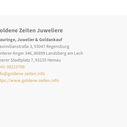
oldene Zeiten Juweliere
rauringe, Juwelier & Goldankauf
aximilianstraße 3, 93047 Regensburg
interer Anger 346, 86899 Landsberg am Lech
berer Stadtplatz 7, 93155 Hemau
941-38223788
nfo@goldene-zeiten.info
ttps://www.goldene-zeiten.info