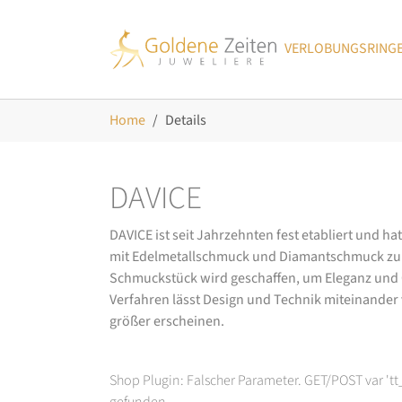
Skip to main navigation
Zum Hauptinhalt springen
Skip to page footer
VERLOBUNGSRING
Sie sind hier:
Home
Details
DAVICE
DAVICE ist seit Jahrzehnten fest etabliert und h
mit Edelmetallschmuck und Diamantschmuck zurüc
Schmuckstück wird geschaffen, um Eleganz und Ch
Verfahren lässt Design und Technik miteinander ve
größer erscheinen.
Shop Plugin: Falscher Parameter. GET/POST var 't
gefunden.