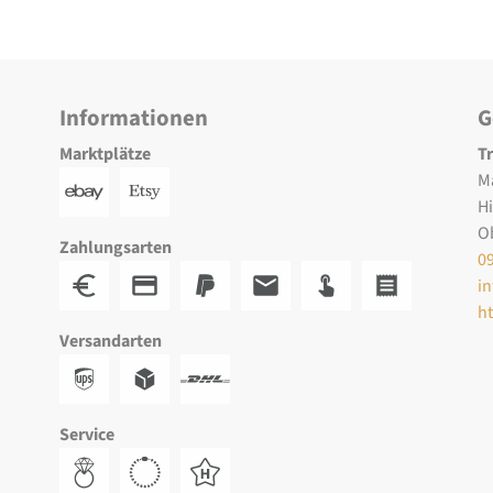
Informationen
G
Marktplätze
T
M
H
O
Zahlungsarten
0
i
h
Versandarten
Service