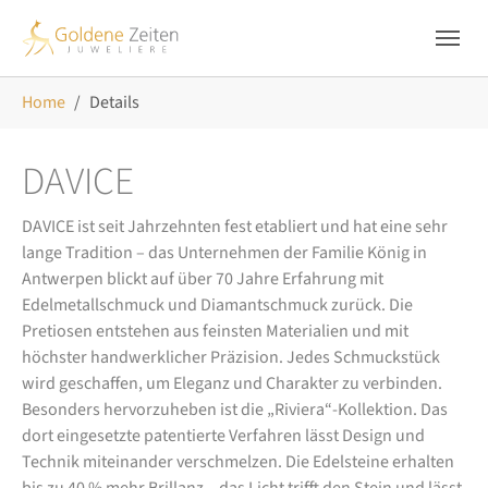
Skip to main navigation
Zum Hauptinhalt springen
Skip to page footer
Sie sind hier:
Home
Details
DAVICE
DAVICE ist seit Jahrzehnten fest etabliert und hat eine sehr
lange Tradition – das Unternehmen der Familie König in
Antwerpen blickt auf über 70 Jahre Erfahrung mit
Edelmetallschmuck und Diamantschmuck zurück. Die
Pretiosen entstehen aus feinsten Materialien und mit
höchster handwerklicher Präzision. Jedes Schmuckstück
wird geschaffen, um Eleganz und Charakter zu verbinden.
Besonders hervorzuheben ist die „Riviera“-Kollektion. Das
dort eingesetzte patentierte Verfahren lässt Design und
Technik miteinander verschmelzen. Die Edelsteine erhalten
bis zu 40 % mehr Brillanz – das Licht trifft den Stein und lässt