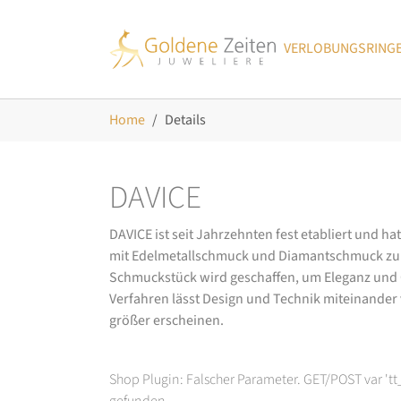
Skip to main navigation
Zum Hauptinhalt springen
Skip to page footer
VERLOBUNGSRING
Sie sind hier:
Home
Details
DAVICE
DAVICE ist seit Jahrzehnten fest etabliert und h
mit Edelmetallschmuck und Diamantschmuck zurüc
Schmuckstück wird geschaffen, um Eleganz und Ch
Verfahren lässt Design und Technik miteinander ve
größer erscheinen.
Shop Plugin: Falscher Parameter. GET/POST var 't
gefunden.