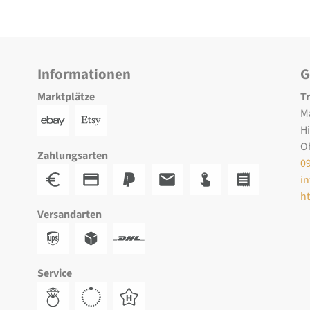
Informationen
G
Marktplätze
T
M
H
O
Zahlungsarten
0
i
h
Versandarten
Service