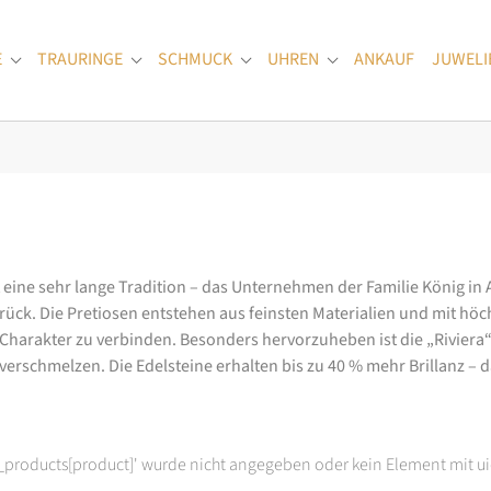
E
TRAURINGE
SCHMUCK
UHREN
ANKAUF
JUWELI
Submenu for "Verlobungsringe"
Submenu for "Trauringe"
Submenu for "Schmuck"
Submenu for "Uhren
at eine sehr lange Tradition – das Unternehmen der Familie König in
k. Die Pretiosen entstehen aus feinsten Materialien und mit höc
arakter zu verbinden. Besonders hervorzuheben ist die „Riviera“-K
rschmelzen. Die Edelsteine erhalten bis zu 40 % mehr Brillanz – das
t_products[product]' wurde nicht angegeben oder kein Element mit ui