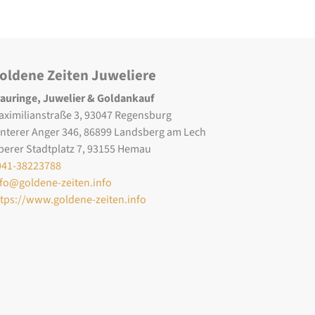
oldene Zeiten Juweliere
rauringe, Juwelier & Goldankauf
aximilianstraße 3, 93047 Regensburg
interer Anger 346, 86899 Landsberg am Lech
berer Stadtplatz 7, 93155 Hemau
941-38223788
nfo@goldene-zeiten.info
ttps://www.goldene-zeiten.info