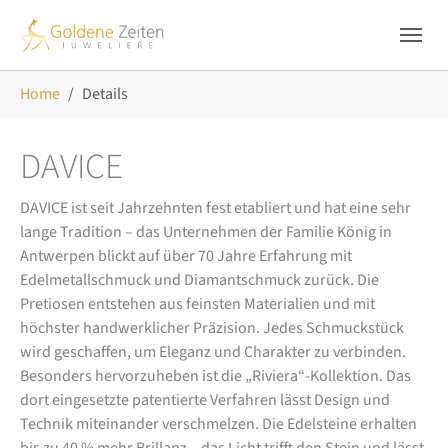
Skip to main navigation
Zum Hauptinhalt springen
Skip to page footer
Sie sind hier:
Home
Details
DAVICE
DAVICE ist seit Jahrzehnten fest etabliert und hat eine sehr
lange Tradition – das Unternehmen der Familie König in
Antwerpen blickt auf über 70 Jahre Erfahrung mit
Edelmetallschmuck und Diamantschmuck zurück. Die
Pretiosen entstehen aus feinsten Materialien und mit
höchster handwerklicher Präzision. Jedes Schmuckstück
wird geschaffen, um Eleganz und Charakter zu verbinden.
Besonders hervorzuheben ist die „Riviera“-Kollektion. Das
dort eingesetzte patentierte Verfahren lässt Design und
Technik miteinander verschmelzen. Die Edelsteine erhalten
bis zu 40 % mehr Brillanz – das Licht trifft den Stein und lässt