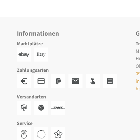
Informationen
G
Marktplätze
T
M
H
O
Zahlungsarten
0
i
h
Versandarten
Service