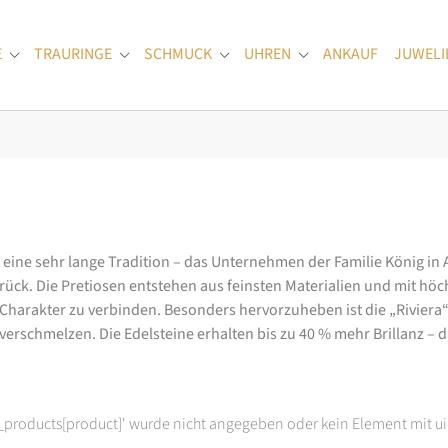
E
TRAURINGE
SCHMUCK
UHREN
ANKAUF
JUWELI
Submenu for "Verlobungsringe"
Submenu for "Trauringe"
Submenu for "Schmuck"
Submenu for "Uhren
at eine sehr lange Tradition – das Unternehmen der Familie König in
k. Die Pretiosen entstehen aus feinsten Materialien und mit höc
arakter zu verbinden. Besonders hervorzuheben ist die „Riviera“-K
rschmelzen. Die Edelsteine erhalten bis zu 40 % mehr Brillanz – das
t_products[product]' wurde nicht angegeben oder kein Element mit ui