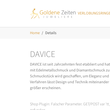
Skip to main navigation
Zum Hauptinhalt springen
Skip to page footer
VERLOBUNGSRING
Sie sind hier:
Home
Details
DAVICE
DAVICE ist seit Jahrzehnten fest etabliert und h
mit Edelmetallschmuck und Diamantschmuck zurüc
Schmuckstück wird geschaffen, um Eleganz und Ch
Verfahren lässt Design und Technik miteinander ve
größer erscheinen.
Shop Plugin: Falscher Parameter. GET/POST var 't
gefunden.