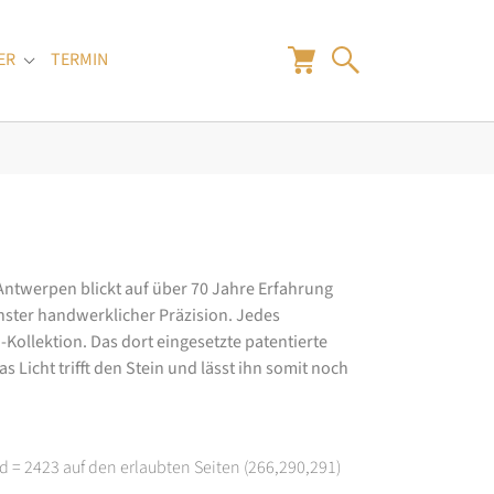
ER
TERMIN
"
Submenu for "Juwelier"
 Antwerpen blickt auf über 70 Jahre Erfahrung
hster handwerklicher Präzision. Jedes
ollektion. Das dort eingesetzte patentierte
 Licht trifft den Stein und lässt ihn somit noch
d = 2423 auf den erlaubten Seiten (266,290,291)