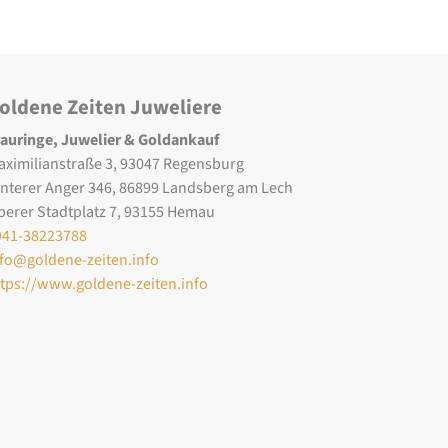
oldene Zeiten Juweliere
rauringe, Juwelier & Goldankauf
aximilianstraße 3, 93047 Regensburg
interer Anger 346, 86899 Landsberg am Lech
berer Stadtplatz 7, 93155 Hemau
941-38223788
nfo@goldene-zeiten.info
ttps://www.goldene-zeiten.info