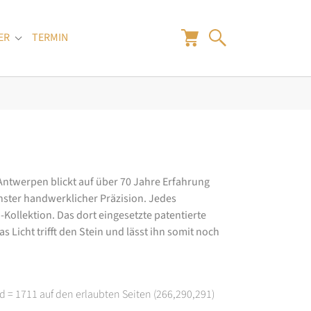
ER
TERMIN
"
Submenu for "Juwelier"
 Antwerpen blickt auf über 70 Jahre Erfahrung
hster handwerklicher Präzision. Jedes
ollektion. Das dort eingesetzte patentierte
 Licht trifft den Stein und lässt ihn somit noch
d = 1711 auf den erlaubten Seiten (266,290,291)