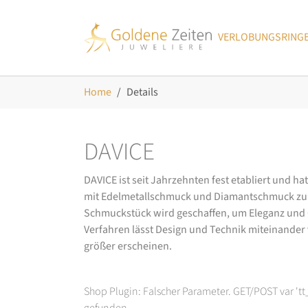
Skip to main navigation
Zum Hauptinhalt springen
Skip to page footer
VERLOBUNGSRING
Sie sind hier:
Home
Details
DAVICE
DAVICE ist seit Jahrzehnten fest etabliert und h
mit Edelmetallschmuck und Diamantschmuck zurüc
Schmuckstück wird geschaffen, um Eleganz und Ch
Verfahren lässt Design und Technik miteinander ve
größer erscheinen.
Shop Plugin: Falscher Parameter. GET/POST var 't
gefunden.