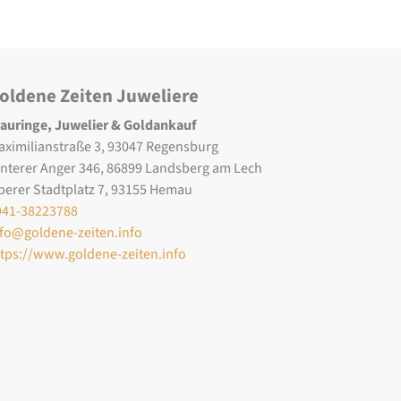
oldene Zeiten Juweliere
rauringe, Juwelier & Goldankauf
aximilianstraße 3, 93047 Regensburg
interer Anger 346, 86899 Landsberg am Lech
berer Stadtplatz 7, 93155 Hemau
941-38223788
nfo@goldene-zeiten.info
ttps://www.goldene-zeiten.info