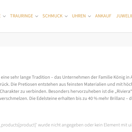
E
TRAURINGE
SCHMUCK
UHREN
ANKAUF
JUWELI
Submenu for "Verlobungsringe"
Submenu for "Trauringe"
Submenu for "Schmuck"
Submenu for "Uhren
at eine sehr lange Tradition – das Unternehmen der Familie König in
k. Die Pretiosen entstehen aus feinsten Materialien und mit höc
arakter zu verbinden. Besonders hervorzuheben ist die „Riviera“-K
rschmelzen. Die Edelsteine erhalten bis zu 40 % mehr Brillanz – das
t_products[product]' wurde nicht angegeben oder kein Element mit ui