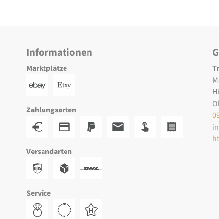
Informationen
G
Marktplätze
T
M
H
O
Zahlungsarten
0
i
h
Versandarten
Service