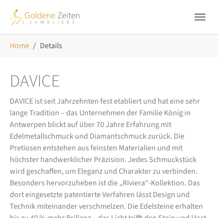
Skip to main navigation
Zum Hauptinhalt springen
Skip to page footer
Sie sind hier:
Home
Details
DAVICE
DAVICE ist seit Jahrzehnten fest etabliert und hat eine sehr
lange Tradition – das Unternehmen der Familie König in
Antwerpen blickt auf über 70 Jahre Erfahrung mit
Edelmetallschmuck und Diamantschmuck zurück. Die
Pretiosen entstehen aus feinsten Materialien und mit
höchster handwerklicher Präzision. Jedes Schmuckstück
wird geschaffen, um Eleganz und Charakter zu verbinden.
Besonders hervorzuheben ist die „Riviera“-Kollektion. Das
dort eingesetzte patentierte Verfahren lässt Design und
Technik miteinander verschmelzen. Die Edelsteine erhalten
bis zu 40 % mehr Brillanz – das Licht trifft den Stein und lässt